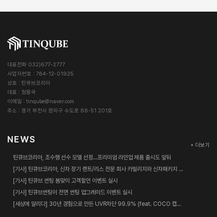
대표전화 032)677-2777
사업자번호 : 784-12-01925
상호 : 틴큐브코리아
대표 : 정용국
이메일 :
tinqube@naver.com
주소 : 경기 부천시 원미구 수도로 88-51 201호
NEWS
+ 더보기
틴큐브코리아, 조수행 선수 모델 선정…프리미엄 라인업 제품 출시도 앞둬
[기사] 틴큐브코리아, 신차 장기 렌트/리스 전문 회사 카빌리지와 신차패키지 업무협약 체결
[기사] 틴큐브 썬팅 봄맞이 고객할인 이벤트 실시
[기사] 틴큐브썬팅이 전면 썬팅 업그레이드 이벤트 실시
[세상에 알리다] 30년 경험으로 만든 UVR차단 99.9% (feat. COCO 캡틴춘리)