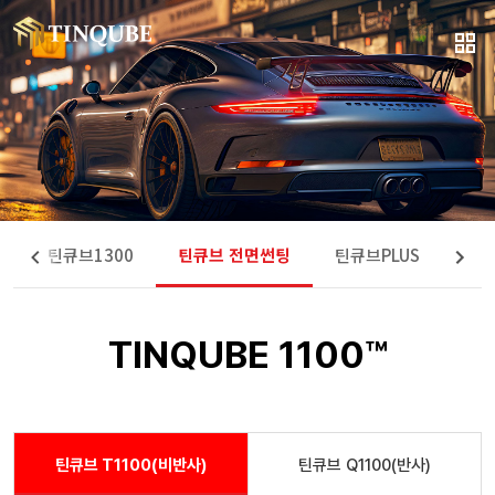
0
틴큐브1300
틴큐브 전면썬팅
틴큐브PLUS
틴큐
TINQUBE 1100™
틴큐브 T1100(비반사)
틴큐브 Q1100(반사)