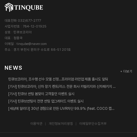
대표전화 032)677-2777
사업자번호 : 784-12-01925
상호 : 틴큐브코리아
대표 : 정용국
이메일 :
tinqube@naver.com
주소 : 경기 부천시 원미구 수도로 88-51 201호
NEWS
+ 더보기
틴큐브코리아, 조수행 선수 모델 선정…프리미엄 라인업 제품 출시도 앞둬
[기사] 틴큐브코리아, 신차 장기 렌트/리스 전문 회사 카빌리지와 신차패키지 업무협약 체결
[기사] 틴큐브 썬팅 봄맞이 고객할인 이벤트 실시
[기사] 틴큐브썬팅이 전면 썬팅 업그레이드 이벤트 실시
[세상에 알리다] 30년 경험으로 만든 UVR차단 99.9% (feat. COCO 캡틴춘리)
이용약관
개인정보처리방침
이메일무단수집거부