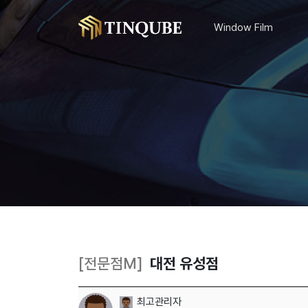
Window Film
[전문점M]
대전 유성점
최고관리자