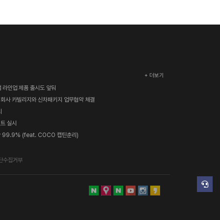
+ 더보기
 라인업 제품 출시도 앞둬
문 회사 카빌리지와 신차패키지 업무협약 체결
시
벤트 실시
9.9% (feat. COCO 캡틴춘리)
단수집거부