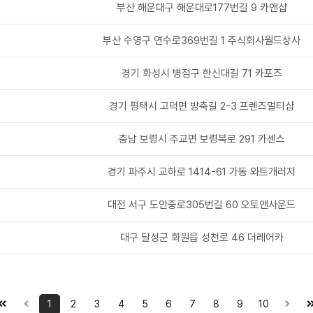
부산 해운대구 해운대로177번길 9 카앤샵
부산 수영구 연수로369번길 1 주식회사월드상사
경기 화성시 병점구 한신대길 71 카포즈
경기 평택시 고덕면 방축길 2-3 프렌즈멀티샵
충남 보령시 주교면 보령북로 291 카센스
경기 파주시 교하로 1414-61 가동 와트개러지
대전 서구 도안중로305번길 60 오토앤사운드
대구 달성군 화원읍 성천로 46 더레어카
1
2
3
4
5
6
7
8
9
10