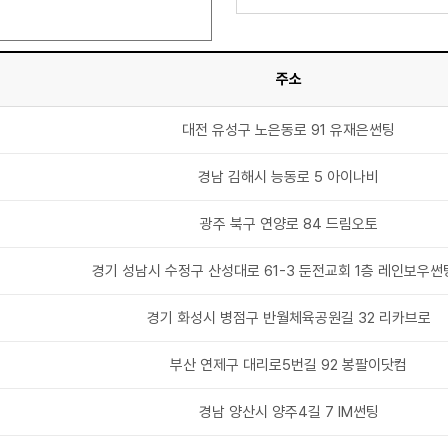
주소
대전 유성구 노은동로 91 유재은썬팅
경남 김해시 능동로 5 아이나비
광주 북구 연양로 84 드림오토
경기 성남시 수정구 산성대로 61-3 둔전교회 1층 레인보우썬
경기 화성시 병점구 반월체육공원길 32 리카브로
부산 연제구 대리로5번길 92 봉팔이닷컴
경남 양산시 양주4길 7 IM썬팅