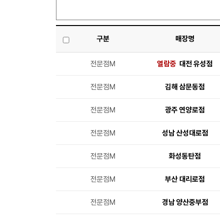
구분
매장명
전문점M
열람중
대전 유성점
전문점M
김해 삼문동점
전문점M
광주 연양로점
전문점M
성남 산성대로점
전문점M
화성동탄점
전문점M
부산 대리로점
전문점M
경남 양산중부점