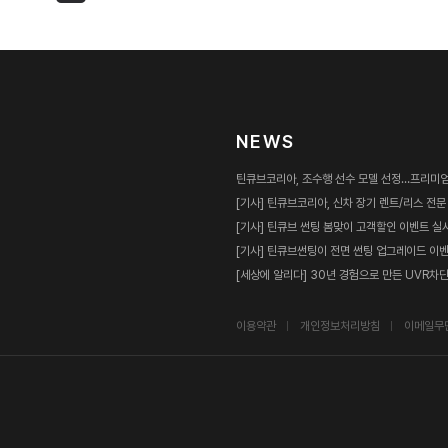
NEWS
틴큐브코리아, 조수행 선수 모델 선정…프리미엄
[기사] 틴큐브코리아, 신차 장기 렌트/리스 전
[기사] 틴큐브 썬팅 봄맞이 고객할인 이벤트 실
[기사] 틴큐브썬팅이 전면 썬팅 업그레이드 이
[세상에 알리다] 30년 경험으로 만든 UVR차단 9
이용약관
개인정보처리방침
이메일무