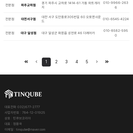
010-9966-263
경기 파주시 교하로 1414-61 가동 와트개러
전문점
파주교하점
지
6
대전 서구 도안중로305번길 60 오토앤사운
전문점
대전서구점
010-6545-4224
드
010-8582-595
전문점
대구 달성점
대구 달성군 화원읍 성천로 46 더레어카
0
1
2
3
4
5
대표전화 032)677-2777
사업자번호 : 784-12-01925
상호 : 틴큐브코리아
대표 : 정용국
이메일 :
tinqube@naver.com