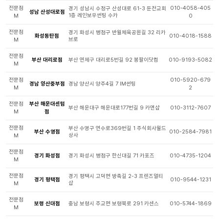
전문점
010-4058-405
경기 성남시 수정구 산성대로 61-3 둔전교회
성남 산성대로점
1층 레인보우썬팅 수카
M
0
전문점
경기 화성시 병점구 반월체육공원길 32 리카
화성동탄점
010-4018-1588
브로
M
전문점
부산 대리로점
부산 연제구 대리로5번길 92 봉팔이닷컴
010-9193-5082
M
전문점
010-5920-679
경남 양산중부점
경남 양산시 양주4길 7 IM썬팅
M
2
전문점
부산 해운대센텀
부산 해운대구 해운대로177번길 9 카앤샵
010-3112-7607
M
점
전문점
부산 수영구 연수로369번길 1 주식회사월드
부산 수영점
010-2584-7981
상사
M
전문점
경기 화성점
경기 화성시 병점구 한신대길 71 카포즈
010-4735-1204
M
전문점
경기 평택시 고덕면 방축길 2-3 프렌즈멀티
경기 평택점
010-9544-1231
샵
M
전문점
보령 신대점
충남 보령시 주교면 보령북로 291 카센스
010-5744-1869
M