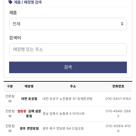
제품 / 매장명 검색
제품
검색어
구분
매장명
주소
전화번호
전문점
대전 유성점
대전 유성구 노은동로 91 유재은썬팅
010-5401-4150
M
전문점
열람중
김해 삼문
010-4546-288
경남 김해시 능동로 5 아이나비
M
동점
2
전문점
010-9089-410
광주 연양로점
광주 북구 연양로 84 드림오토
M
0