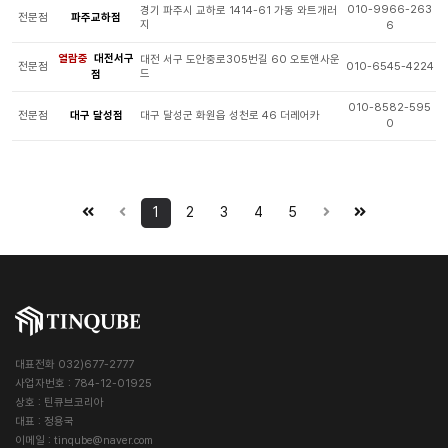
010-9966-263
경기 파주시 교하로 1414-61 가동 와트개러
전문점
파주교하점
지
6
열람중
대전서구
대전 서구 도안중로305번길 60 오토앤사운
전문점
010-6545-4224
드
점
010-8582-595
전문점
대구 달성점
대구 달성군 화원읍 성천로 46 더레어카
0
1
2
3
4
5
대표전화 032)677-2777
사업자번호 : 784-12-01925
상호 : 틴큐브코리아
대표 : 정용국
이메일 :
tinqube@naver.com