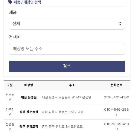
제품 / 매장명 검색
제품
검색어
구분
매장명
주소
전화번호
전문점
대전 유성점
대전 유성구 노은동로 91 유재은썬팅
010-5401-4150
M
전문점
010-4546-288
김해 삼문동점
경남 김해시 능동로 5 아이나비
M
2
전문점
010-9089-410
광주 연양로점
광주 북구 연양로 84 드림오토
M
0