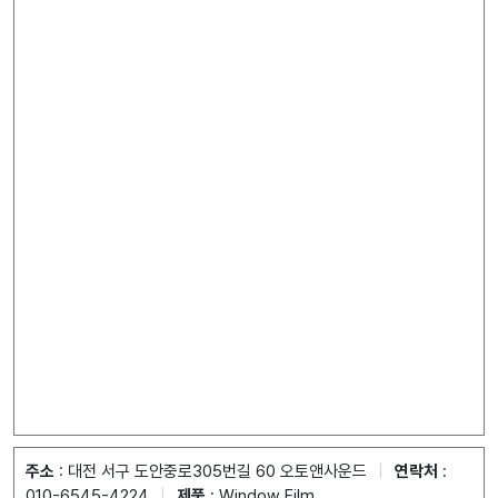
주소
: 대전 서구 도안중로305번길 60 오토앤사운드
|
연락처
:
010-6545-4224
|
제품
: Window Film