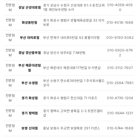
전문점
010-4058-405
경기 성남시 수정구 산성대로 61-3 둔전교회
성남 산성대로점
1층 레인보우썬팅 수카
M
0
전문점
경기 화성시 병점구 반월체육공원길 32 리카
화성동탄점
010-4018-1588
브로
M
전문점
부산 대리로점
부산 연제구 대리로5번길 92 봉팔이닷컴
010-9193-5082
M
전문점
010-5920-679
경남 양산중부점
경남 양산시 양주4길 7 IM썬팅
M
2
전문점
부산 해운대센텀
부산 해운대구 해운대로177번길 9 카앤샵
010-3112-7607
M
점
전문점
부산 수영구 연수로369번길 1 주식회사월드
부산 수영점
010-2584-7981
상사
M
전문점
경기 화성점
경기 화성시 병점구 한신대길 71 카포즈
010-4735-1204
M
전문점
경기 평택시 고덕면 방축길 2-3 프렌즈멀티
경기 평택점
010-9544-1231
샵
M
전문점
보령 신대점
충남 보령시 주교면 보령북로 291 카센스
010-5744-1869
M